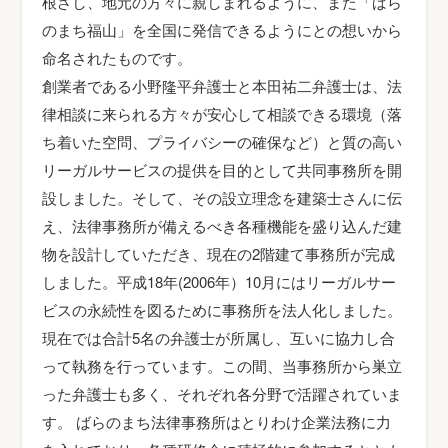
根ざし、地元の方々に親しまれるように、また「ばら
のまち福山」を全国に発信できるようにとの想いから
命名されたものです。
創業者である小野隆平弁護士と本田祐二弁護士は、法
律相談に来られる方々が安心して相談できる環境（落
ち着いた空問、プライバシーの確保など）と質の高い
リーガルサービスの提供を目的として共同事務所を開
設しました。そして、その設立理念を建築士さんに伝
え、法律事務所が備えるべき各種機能を盛り込んだ建
物を設計していただき、現在の2階建て事務所が完成
しました。平成18年(2006年）10月にはリーガルサー
ビスの永続性を図るために事務所を法人化しました。
現在では合計5名の弁護士が所属し、互いに協力し合
って執務を行っています。この間、当事務所から巣立
った弁護士も多く、それぞれ各分野で活躍されていま
す。 ばらのまち法律事務所はとりわけ企業法務に力